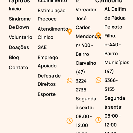
rápidos
Camboriú
Acolhimento
R.
Início
Al. Delfim
Vereador
Estimulação
de Pádua
José
Sindrome
Precoce
Peixoto
De Down
Carlos
Atendimento
Filho,
Mendonça,
Voluntario
Clinico
nº440 -
nº 400 -
Doações
SAE
Bairro
Bairro
Blog
Emprego
Municípios
Carvalho
Apoiado
Contato
(47)
(47)
Defesa de
3366-
3224-
Direitos
3155
2736
Esporte
Segunda
Segunda
à sexta:
à sexta:
08:00 -
08:00 -
12:00
12:00