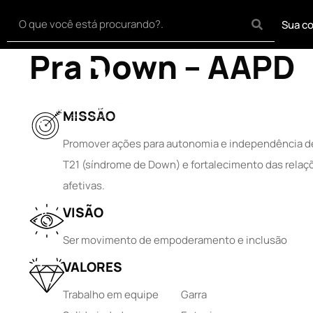
A Associação Amo
Sua co
Pra Down – AAPD
Home
Síndrome
MISSÃO
Promover ações para autonomia e independência 
T21 (síndrome de Down) e fortalecimento das relaçõ
afetivas.
VISÃO
Ser movimento de empoderamento e inclusão
VALORES
Trabalho em equipe
Garra