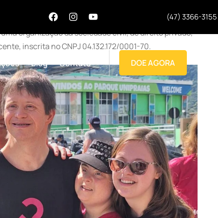
(47) 3366-3155
ma organização da sociedade civil, de direito privado,
cente, inscrita no CNPJ 04.132.172/0001-70.
DOE AGORA
ações
Blog
Contato