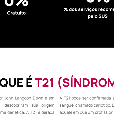
% dos serviços reco
Gratuito
pelo SUS
 QUE É
T21 (SÍNDRO
 por John Langdon Down e em
A T21 pode ser confirmada 
, descobriram sua origem
sangue, chamado cariótipo. E
ome genética.
A T21 é gerada
aquele em que um profissiona