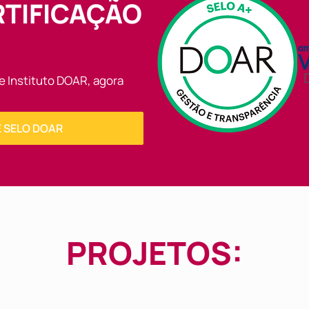
TIFICAÇÃO
e Instituto DOAR, agora
 SELO DOAR
PROJETOS: