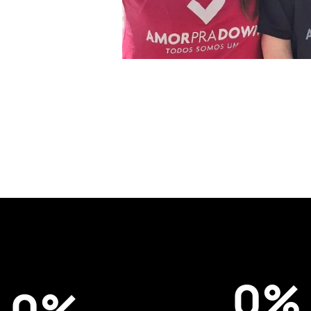
0
%
0
%