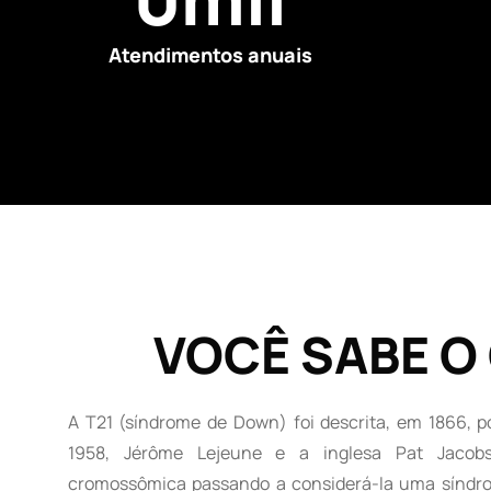
Atendimentos anuais
VOCÊ SABE O
A T21 (síndrome de Down) foi descrita, em 1866,
1958, Jérôme Lejeune e a inglesa Pat Jacobs
cromossômica passando a considerá-la uma síndr