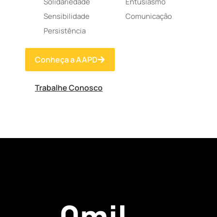
Solidariedade
Entusiasmo
Sensibilidade
Comunicação
Persistência
Conheça a AAPD
Trabalhe Conosco
0
mil