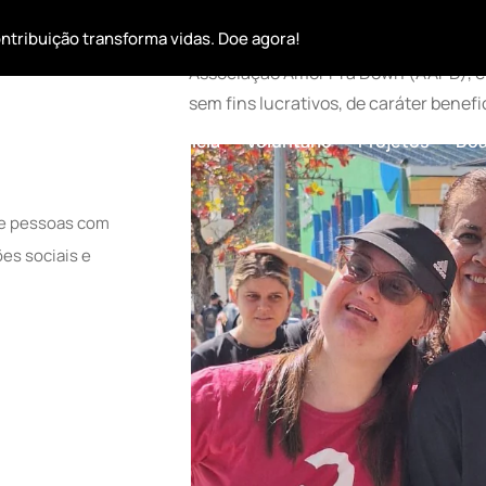
r
ntribuição transforma vidas. Doe agora!
Associação Amor Pra Down (AAPD), é u
sem fins lucrativos, de caráter benefi
 De Down
Transparência
Voluntário
Projetos
Do
de pessoas com
es sociais e