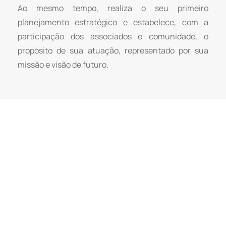
Ao mesmo tempo, realiza o seu primeiro
planejamento estratégico e estabelece, com a
participação dos associados e comunidade, o
propósito de sua atuação, representado por sua
missão e visão de futuro.
Missão, Visão e Valores
MISSÃO
“PROMOVER AÇÕES PARA AUTONOMIA E
INDEPENDÊNCIA DE PESSOAS COM T21
(SÍNDROME DE DOWN) E FORTALECIMENTO