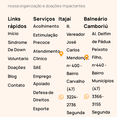
nossa organização e doações impactantes.
Links
Serviços
Itajaí
Balneário
rápidos
Camboriú
Acolhimento
R.
Início
Al. Delfim
Vereador
Estimulação
de Pádua
José
Sindrome
Precoce
Peixoto
De Down
Carlos
Atendimento
Filho,
Mendonça,
Voluntario
Clinico
nº440 -
nº 400 -
Doações
SAE
Bairro
Bairro
Blog
Emprego
Municípios
Carvalho
Apoiado
Contato
(47)
(47)
Defesa de
3366-
3224-
Direitos
3155
2736
Esporte
Segunda
Segunda