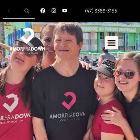
(47) 3366-3155
Síndrome De Down