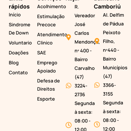
rápidos
Camboriú
Acolhimento
R.
Início
Al. Delfim
Vereador
Estimulação
de Pádua
José
Sindrome
Precoce
Peixoto
De Down
Carlos
Atendimento
Filho,
Mendonça,
Voluntario
Clinico
nº440 -
nº 400 -
Doações
SAE
Bairro
Bairro
Blog
Emprego
Municípios
Carvalho
Apoiado
Contato
(47)
(47)
Defesa de
3366-
3224-
Direitos
3155
2736
Esporte
Segunda
Segunda
à sexta:
à sexta:
08:00 -
08:00 -
12:00
12:00