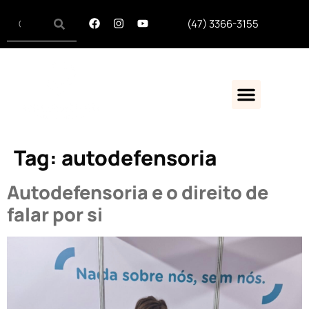
(47) 3366-3155
Síndrome De Down
Tag:
autodefensoria
Autodefensoria e o direito de
falar por si