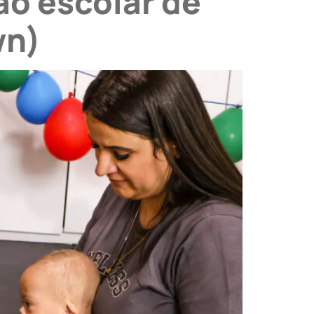
ão escolar de
wn)