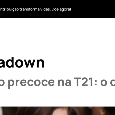
ntribuição transforma vidas. Doe agora!
 De Down
Transparência
Voluntário
Projetos
Do
adown
 precoce na T21: o 