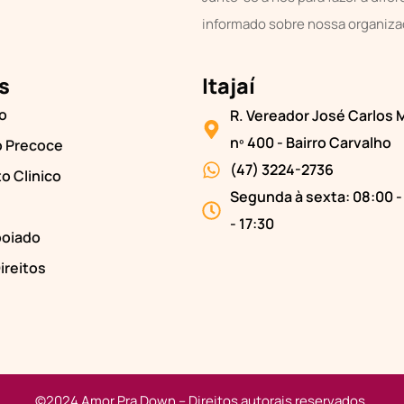
informado sobre nossa organiza
s
Itajaí
o
R. Vereador José Carlos
nº 400 - Bairro Carvalho
o Precoce
(47) 3224-2736
o Clinico
Segunda à sexta: 08:00 -
- 17:30
oiado
ireitos
©️
2024 Amor Pra Down –
Direitos autorais reservados.