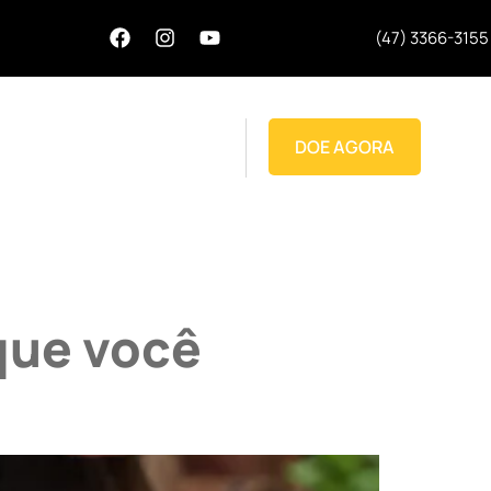
(47) 3366-3155
DOE AGORA
ações
Blog
Contato
que você