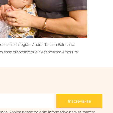
escolas da região Andrei Talison Balneário
om esse propósito que a Associação Amor Pra
s
Inscreva-se
rença! Assine nosso boletim informativo para se manter